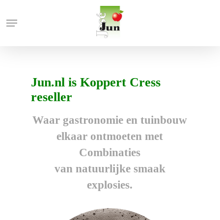
Skip
Menu
to
main
content
Jun.nl is Koppert Cress
reseller
Waar gastronomie en tuinbouw
elkaar ontmoeten met
Combinaties
van natuurlijke smaak
explosies.